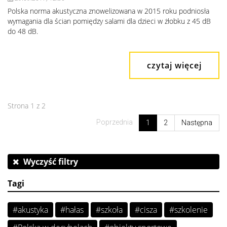
Polska norma akustyczna znowelizowana w 2015 roku podniosła
wymagania dla ścian pomiędzy salami dla dzieci w żłobku z 45 dB
do 48 dB.
czytaj więcej
Strona 1 z 2
Poprzednia
1
2
Następna
Wyczyść filtry
Tagi
#akustyka
#hałas
#szkoła
#cisza
#szkolenie