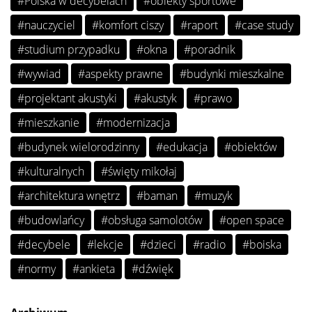
#Polska w decybelach
#obiekty sportowe
#nauczyciel
#komfort ciszy
#raport
#case study
#studium przypadku
#okna
#poradnik
#wywiad
#aspekty prawne
#budynki mieszkalne
#projektant akustyki
#akustyk
#prawo
#mieszkanie
#modernizacja
#budynek wielorodzinny
#edukacja
#obiektów
#kulturalnych
#święty mikołaj
#architektura wnętrz
#baman
#muzyk
#budowlańcy
#obsługa samolotów
#open space
#decybele
#lekcje
#dzieci
#radio
#boiska
#normy
#ankieta
#dźwięk