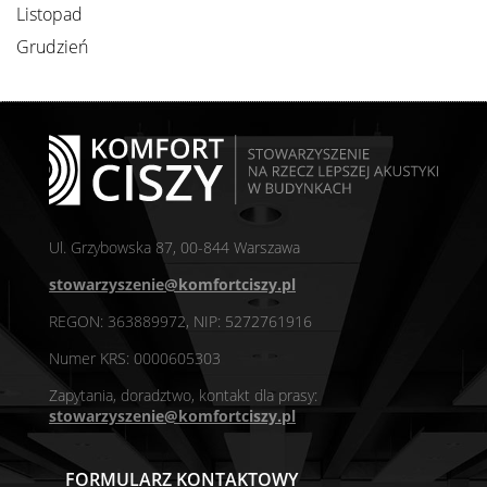
Listopad
Grudzień
Ul. Grzybowska 87, 00-844 Warszawa
stowarzyszenie@komfortciszy.pl
REGON: 363889972, NIP: 5272761916
Numer KRS: 0000605303
Zapytania, doradztwo, kontakt dla prasy:
stowarzyszenie@komfortciszy.pl
FORMULARZ KONTAKTOWY