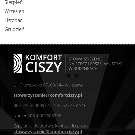
Sierpień
Wrzesień
Listopad
Grudzień
Ul. Grzybowska 87, 00-844 Warszawa
stowarzyszenie@komfortciszy.pl
REGON: 363889972, NIP: 5272761916
Numer KRS: 0000605303
Zapytania, doradztwo, kontakt dla prasy:
stowarzyszenie@komfortciszy.pl