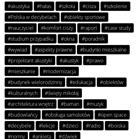
#akustyka
#hałas
#szkoła
#cisza
#szkolenie
#Polska w decybelach
#obiekty sportowe
#nauczyciel
#komfort ciszy
#raport
#case study
#studium przypadku
#okna
#poradnik
#wywiad
#aspekty prawne
#budynki mieszkalne
#projektant akustyki
#akustyk
#prawo
#mieszkanie
#modernizacja
#budynek wielorodzinny
#edukacja
#obiektów
#kulturalnych
#święty mikołaj
#architektura wnętrz
#baman
#muzyk
#budowlańcy
#obsługa samolotów
#open space
#decybele
#lekcje
#dzieci
#radio
#boiska
#normy
#ankieta
#dźwięk