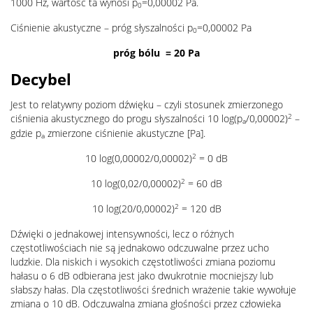
1000 Hz, wartość ta wynosi p
=0,00002 Pa.
0
Ciśnienie akustyczne – próg słyszalności p
=0,00002 Pa
0
próg bólu = 20 Pa
Decybel
Jest to relatywny poziom dźwięku – czyli stosunek zmierzonego
2
ciśnienia akustycznego do progu słyszalności 10 log(p
/0,00002)
–
a
gdzie p
zmierzone ciśnienie akustyczne [Pa].
a
2
10 log(0,00002/0,00002)
= 0 dB
2
10 log(0,02/0,00002)
= 60 dB
2
10 log(20/0,00002)
= 120 dB
Dźwięki o jednakowej intensywności, lecz o różnych
częstotliwościach nie są jednakowo odczuwalne przez ucho
ludzkie. Dla niskich i wysokich częstotliwości zmiana poziomu
hałasu o 6 dB odbierana jest jako dwukrotnie mocniejszy lub
słabszy hałas. Dla częstotliwości średnich wrażenie takie wywołuje
zmiana o 10 dB. Odczuwalna zmiana głośności przez człowieka