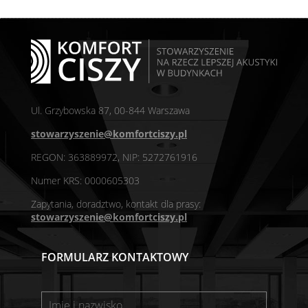
Ul. Grzybowska 87, 00-844 Warszawa
stowarzyszenie@komfortciszy.pl
REGON: 363889972, NIP: 5272761916
Numer KRS: 0000605303
Zapytania, doradztwo, kontakt dla prasy:
stowarzyszenie@komfortciszy.pl
FORMULARZ KONTAKTOWY