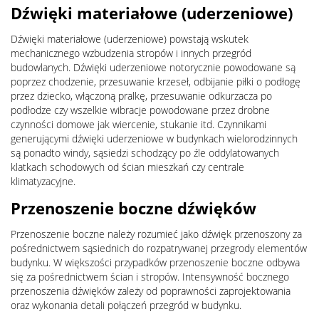
Dźwięki materiałowe (uderzeniowe)
Dźwięki materiałowe (uderzeniowe) powstają wskutek
mechanicznego wzbudzenia stropów i innych przegród
budowlanych. Dźwięki uderzeniowe notorycznie powodowane są
poprzez chodzenie, przesuwanie krzeseł, odbijanie piłki o podłogę
przez dziecko, włączoną pralkę, przesuwanie odkurzacza po
podłodze czy wszelkie wibracje powodowane przez drobne
czynności domowe jak wiercenie, stukanie itd. Czynnikami
generującymi dźwięki uderzeniowe w budynkach wielorodzinnych
są ponadto windy, sąsiedzi schodzący po źle oddylatowanych
klatkach schodowych od ścian mieszkań czy centrale
klimatyzacyjne.
Przenoszenie boczne dźwięków
Przenoszenie boczne należy rozumieć jako dźwięk przenoszony za
pośrednictwem sąsiednich do rozpatrywanej przegrody elementów
budynku. W większości przypadków przenoszenie boczne odbywa
się za pośrednictwem ścian i stropów. Intensywność bocznego
przenoszenia dźwięków zależy od poprawności zaprojektowania
oraz wykonania detali połączeń przegród w budynku.