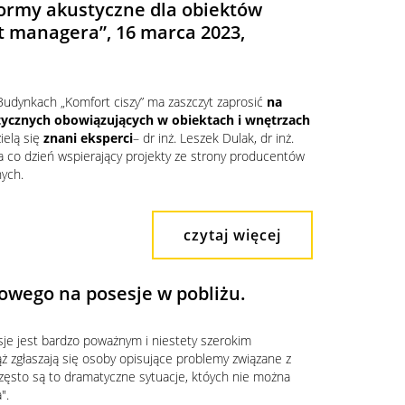
ormy akustyczne dla obiektów
t managera”, 16 marca 2023,
Budynkach „Komfort ciszy” ma zaszczyt zaprosić
na
tycznych obowiązujących w obiektach i wnętrzach
ielą się
znani eksperci
– dr inż. Leszek Dulak, dr inż.
 na co dzień wspierający projekty ze strony producentów
ych.
czytaj więcej
owego na posesje w pobliżu.
je jest bardzo poważnym i niestety szerokim
 zgłaszają się osoby opisujące problemy związane z
ęsto są to dramatyczne sytuacje, któych nie można
".