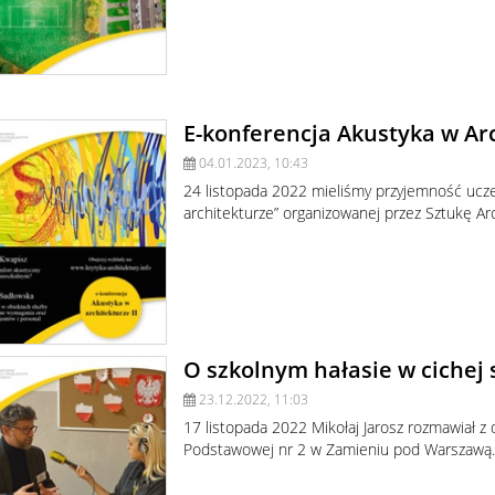
E-konferencja Akustyka w Ar
04.01.2023, 10:43
24 listopada 2022 mieliśmy przyjemność uczes
architekturze” organizowanej przez Sztukę Arc
O szkolnym hałasie w cichej
23.12.2022, 11:03
17 listopada 2022 Mikołaj Jarosz rozmawiał 
Podstawowej nr 2 w Zamieniu pod Warszawą