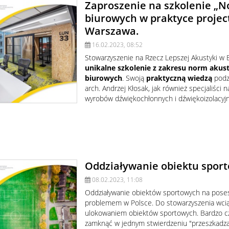
Zaproszenie na szkolenie „N
biurowych w praktyce projec
Warszawa.
16.02.2023, 08:52
Stowarzyszenie na Rzecz Lepszej Akustyki w 
unikalne szkolenie z zakresu norm akus
biurowych
. Swoją
praktyczną wiedzą
podz
arch. Andrzej Kłosak, jak również specjaliści
wyrobów dźwiękochłonnych i dźwiękoizolacyjn
Oddziaływanie obiektu sport
08.02.2023, 11:08
Oddziaływanie obiektów sportowych na poses
problemem w Polsce. Do stowarzyszenia wciąż
ulokowaniem obiektów sportowych. Bardzo cz
zamknąć w jednym stwierdzeniu "przeszkadza