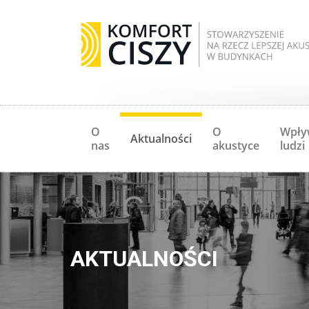
O
O
Wpły
Aktualności
nas
akustyce
ludzi
AKTUALNOŚCI