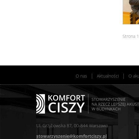
Strona 1
O nas
Aktualności
O ak
Ul. Grzybowska 87, 00-844 Warszawa
stowarzyszenie@komfortciszy.pl