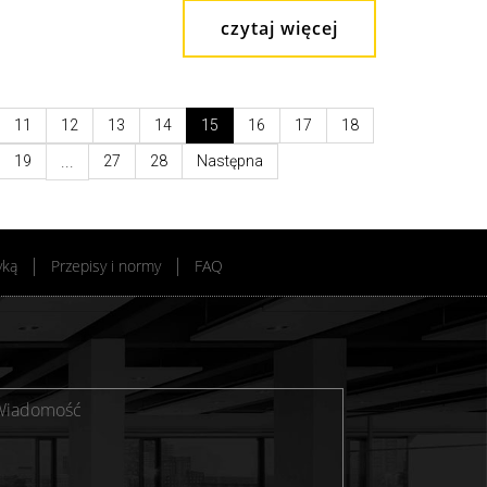
czytaj więcej
11
12
13
14
15
16
17
18
19
...
27
28
Następna
yką
Przepisy i normy
FAQ