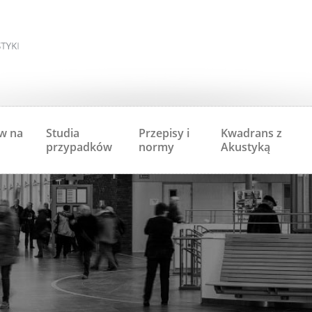
w na
Studia
Przepisy i
Kwadrans z
przypadków
normy
Akustyką