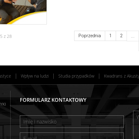
5 z 28
Poprzednia
1
2
...
ustyce
Wpływ na ludzi
Studia przypadków
Kwadrans z Akust
FORMULARZ KONTAKTOWY