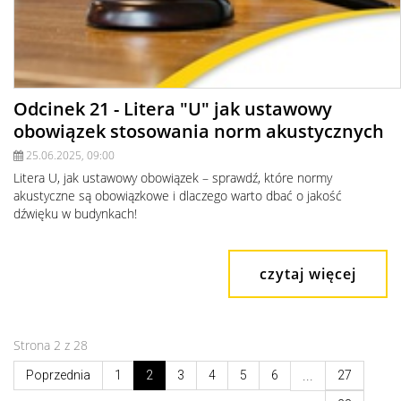
Odcinek 21 - Litera "U" jak ustawowy
obowiązek stosowania norm akustycznych
25.06.2025, 09:00
Litera U, jak ustawowy obowiązek – sprawdź, które normy
akustyczne są obowiązkowe i dlaczego warto dbać o jakość
dźwięku w budynkach!
czytaj więcej
Strona 2 z 28
Poprzednia
1
2
3
4
5
6
...
27