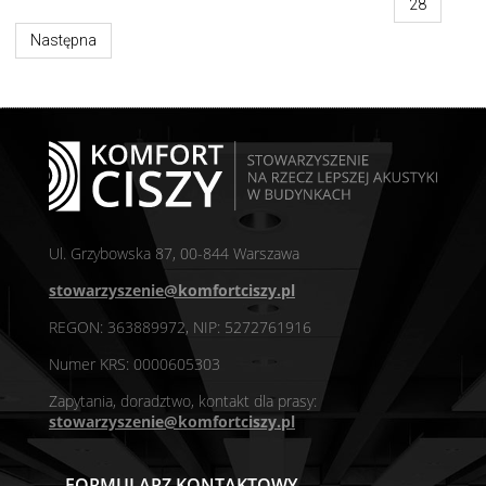
28
Następna
Ul. Grzybowska 87, 00-844 Warszawa
stowarzyszenie@komfortciszy.pl
REGON: 363889972, NIP: 5272761916
Numer KRS: 0000605303
Zapytania, doradztwo, kontakt dla prasy:
stowarzyszenie@komfortciszy.pl
FORMULARZ KONTAKTOWY