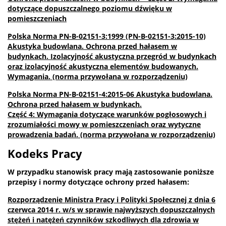
dotyczące dopuszczalnego poziomu dźwięku w
pomieszczeniach
Polska Norma PN-B-02151-3:1999 (PN-B-02151-3:2015-10)
Akustyka budowlana. Ochrona przed hałasem w
budynkach. Izolacyjność akustyczna przegród w budynkach
oraz izolacyjność akustyczna elementów budowanych.
Wymagania. (norma przywołana w rozporządzeniu)
Polska Norma PN-B-02151-4:2015-06 Akustyka budowlana.
Ochrona przed hałasem w budynkach.
Część 4: Wymagania dotyczące warunków pogłosowych i
zrozumiałości mowy w pomieszczeniach oraz wytyczne
prowadzenia badań. (norma przywołana w rozporządzeniu)
Kodeks Pracy
W przypadku stanowisk pracy mają zastosowanie poniższe
przepisy i normy dotyczące ochrony przed hałasem:
Rozporządzenie Ministra Pracy i Polityki Społecznej z dnia 6
czerwca 2014 r. w/s w sprawie najwyższych dopuszczalnych
stężeń i natężeń czynników szkodliwych dla zdrowia w