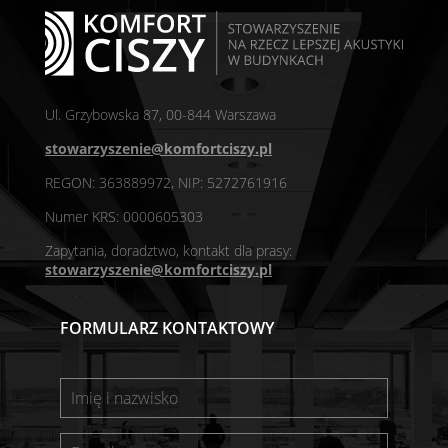
Ul. Grzybowska 87, 00-844 Warszawa
stowarzyszenie@komfortciszy.pl
REGON: 363889972, NIP: 5272761916
Numer KRS: 0000605303
Zapytania, doradztwo, kontakt dla prasy:
stowarzyszenie@komfortciszy.pl
FORMULARZ KONTAKTOWY