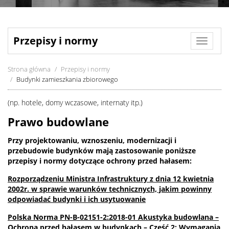
Przepisy i normy
Toggle
navigat
Strona główna
Przepisy i normy
Budynki zamieszkania zbiorowego
(np. hotele, domy wczasowe, internaty itp.)
Prawo budowlane
Przy projektowaniu, wznoszeniu, modernizacji i
przebudowie budynków mają zastosowanie poniższe
przepisy i normy dotyczące ochrony przed hałasem:
Rozporządzeniu Ministra Infrastruktury z dnia 12 kwietnia
2002r. w sprawie warunków technicznych, jakim powinny
odpowiadać budynki i ich usytuowanie
Polska Norma PN-B-02151-2:2018-01 Akustyka budowlana –
Ochrona przed hałasem w budynkach – Część 2: Wymagania