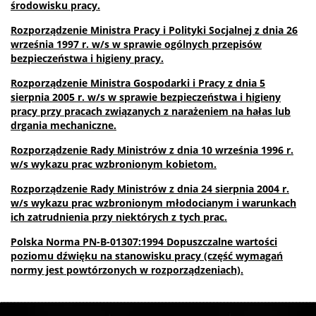
środowisku pracy.
Rozporządzenie Ministra Pracy i Polityki Socjalnej z dnia 26
września 1997 r. w/s w sprawie ogólnych przepisów
bezpieczeństwa i higieny pracy.
Rozporządzenie Ministra Gospodarki i Pracy z dnia 5
sierpnia 2005 r. w/s w sprawie bezpieczeństwa i higieny
pracy przy pracach związanych z narażeniem na hałas lub
drgania mechaniczne.
Rozporządzenie Rady Ministrów z dnia 10 września 1996 r.
w/s wykazu prac wzbronionym kobietom.
Rozporządzenie Rady Ministrów z dnia 24 sierpnia 2004 r.
w/s wykazu prac wzbronionym młodocianym i warunkach
ich zatrudnienia przy niektórych z tych prac.
Polska Norma PN-B-01307:1994 Dopuszczalne wartości
poziomu dźwięku na stanowisku pracy (część wymagań
normy jest powtórzonych w rozporządzeniach).