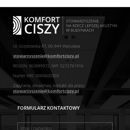
Ul. Grzybowska 87, 00-844 Warszawa
stowarzyszenie@komfortciszy.pl
REGON: 363889972, NIP: 5272761916
Numer KRS: 0000605303
Zapytania, doradztwo, kontakt dla prasy:
stowarzyszenie@komfortciszy.pl
FORMULARZ KONTAKTOWY