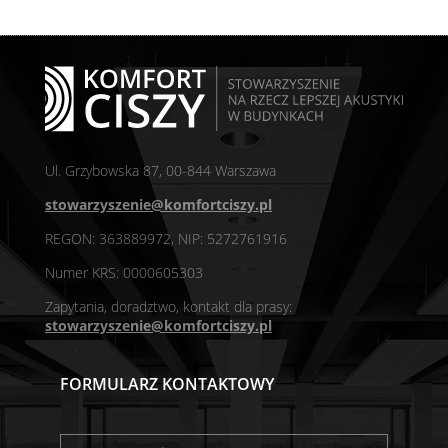
Ul. Grzybowska 87, 00-844 Warszawa
stowarzyszenie@komfortciszy.pl
REGON: 363889972, NIP: 5272761916
Numer KRS: 0000605303
Zapytania, doradztwo, kontakt dla prasy:
stowarzyszenie@komfortciszy.pl
FORMULARZ KONTAKTOWY