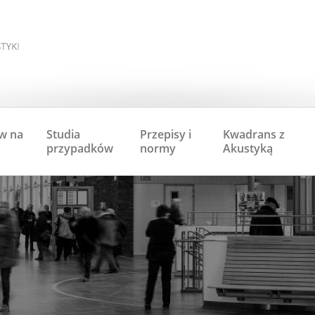
w na
Studia
Przepisy i
Kwadrans z
przypadków
normy
Akustyką