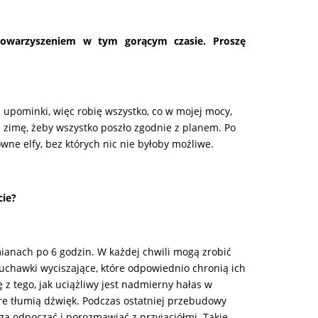
towarzyszeniem w tym gorącym czasie. Proszę
 upominki, więc robię wszystko, co w mojej mocy,
a zimę, żeby wszystko poszło zgodnie z planem. Po
ne elfy, bez których nic nie byłoby możliwe.
cie?
mianach po 6 godzin. W każdej chwili mogą zrobić
uchawki wyciszające, które odpowiednio chronią ich
 tego, jak uciążliwy jest nadmierny hałas w
re tłumią dźwięk. Podczas ostatniej przebudowy
ogą odpocząć i porozmawiać z przyjaciółmi. Takie