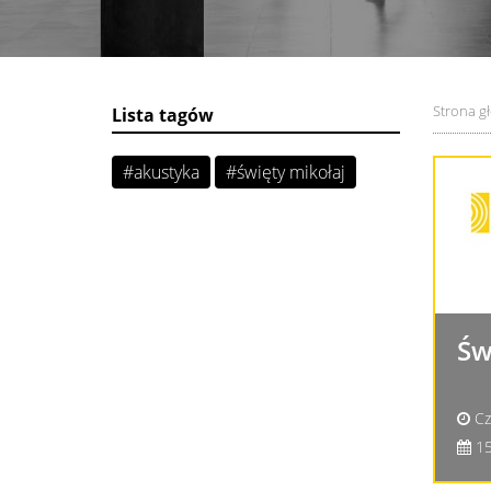
Strona g
Lista tagów
#akustyka
#święty mikołaj
Św
Cza
15