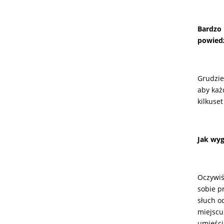
Bardzo
powiedz
Grudzie
aby każ
kilkuse
Jak wyg
Oczywiś
sobie p
słuch o
miejscu
umieści