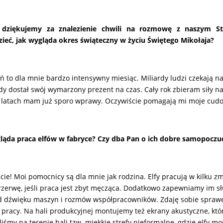
 dziękujemy za znalezienie chwili na rozmowę z naszym S
ieć, jak wygląda okres świąteczny w życiu Świętego Mikołaja?
ń to dla mnie bardzo intensywny miesiąc. Miliardy ludzi czekają na
dy dostał swój wymarzony prezent na czas. Cały rok zbieram siły n
t latach mam już sporo wprawy. Oczywiście pomagają mi moje cudow
ląda praca elfów w fabryce? Czy dba Pan o ich dobre samopoczu
cie! Moi pomocnicy są dla mnie jak rodzina. Elfy pracują w kilku z
rzerwę, jeśli praca jest zbyt męcząca. Dodatkowo zapewniamy im sł
d dźwięku maszyn i rozmów współpracowników. Zdaję sobie sprawę z
 pracy. Na hali produkcyjnej montujemy też ekrany akustyczne, któ
liśmy na terenie hali tzw. miękkie strefy nieformalne, gdzie elfy m