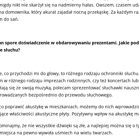
 nigdy nikt nie skarżył się na nadmierny hałas. Owszem, czasem ud
na domownika, który akurat zajadał nocną przekąskę. Za każdym raz
m do sań.
 spore doświadczenie w obdarowywaniu prezentami. Jakie podar
e słuchu?
e, co przychodzi mi do głowy, to różnego rodzaju ochronniki słuchu
m w różnego rodzaju imprezach rodzinnych, czy też koncertach lub
stają się ze swoją muzyką, polecam sprezentować słuchawki nauszne
rowadzanych bezpośrednio do przewodu słuchowego.
co poprawić akustykę w mieszkaniach, możemy do nich wprowadzić o
jące właściwości akustyczne płyty. Pozytywny wpływ na akustykę m
ominajmy, że nie wszystkie dźwięki są złe, a najlepiej można się o
 miejsca na pewno wywoła uśmiech na wielu twarzach.