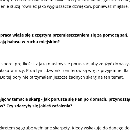
zenie służą również jako wygłuszacze dźwięków, ponieważ miękkie, 
praca wiąże się z częstym przemieszczaniem się za pomocą sań. C
ają hałasu w ruchu miejskim?
sporej prędkości, z jaką musimy się poruszać, aby zdążyć do wszy
łasu w nocy. Poza tym, dzwonki reniferów są wręcz przyjemne dla 
 Do tej pory nie otrzymałem jeszcze żadnych skarg na ten temat.
jąc w temacie skarg - jak porusza się Pan po domach, przynosząc
w? Czy zdarzyły się jakieś zażalenia?
kretem są grube wełniane skarpety. Kiedy wskakuję do danego dom