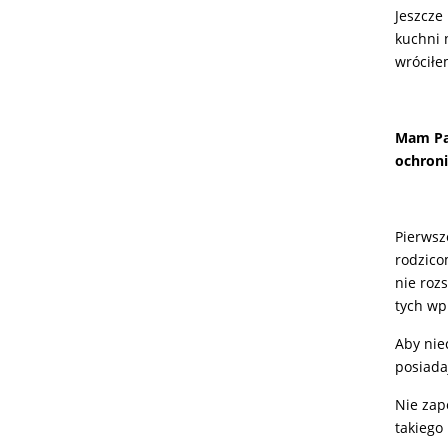
Jeszcze
kuchni 
wróciłe
Mam Pan
ochroni
Pierwsz
rodzico
nie roz
tych wp
Aby nie
posiada
Nie zap
takiego