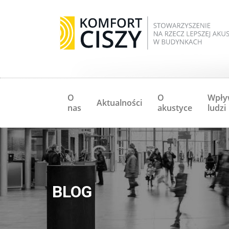
O
O
Wpły
Aktualności
nas
akustyce
ludzi
BLOG