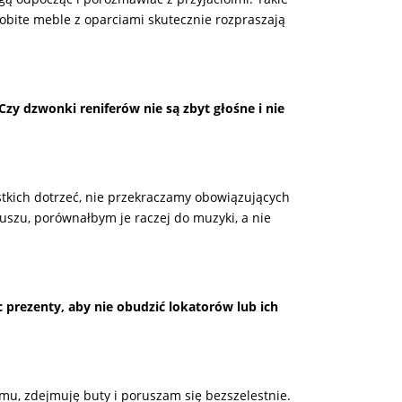
obite meble z oparciami skutecznie rozpraszają
zy dzwonki reniferów nie są zbyt głośne i nie
stkich dotrzeć, nie przekraczamy obowiązujących
uszu, porównałbym je raczej do muzyki, a nie
 prezenty, aby nie obudzić lokatorów lub ich
u, zdejmuję buty i poruszam się bezszelestnie.