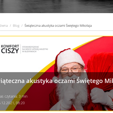
łówna
Blog
Świąteczna akustyka oczami Świętego Mikołaja
iąteczna akustyka oczami Świętego Mi
s czytania: 3 min
.12.2021, 08:20