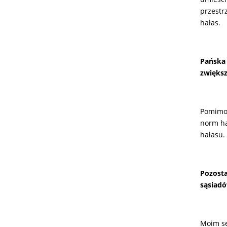
przestr
hałas.
Pańska 
zwiększ
Pomimo 
norm ha
hałasu.
Pozosta
sąsiadó
Moim se