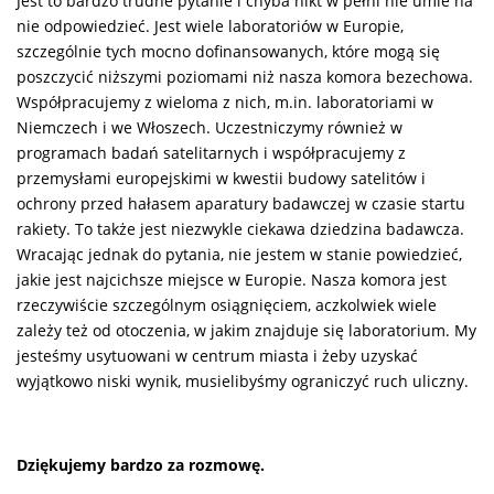
Jest to bardzo trudne pytanie i chyba nikt w pełni nie umie na
nie odpowiedzieć. Jest wiele laboratoriów w Europie,
szczególnie tych mocno dofinansowanych, które mogą się
poszczycić niższymi poziomami niż nasza komora bezechowa.
Współpracujemy z wieloma z nich, m.in. laboratoriami w
Niemczech i we Włoszech. Uczestniczymy również w
programach badań satelitarnych i współpracujemy z
przemysłami europejskimi w kwestii budowy satelitów i
ochrony przed hałasem aparatury badawczej w czasie startu
rakiety. To także jest niezwykle ciekawa dziedzina badawcza.
Wracając jednak do pytania, nie jestem w stanie powiedzieć,
jakie jest najcichsze miejsce w Europie. Nasza komora jest
rzeczywiście szczególnym osiągnięciem, aczkolwiek wiele
zależy też od otoczenia, w jakim znajduje się laboratorium. My
jesteśmy usytuowani w centrum miasta i żeby uzyskać
wyjątkowo niski wynik, musielibyśmy ograniczyć ruch uliczny.
Dziękujemy bardzo za rozmowę.