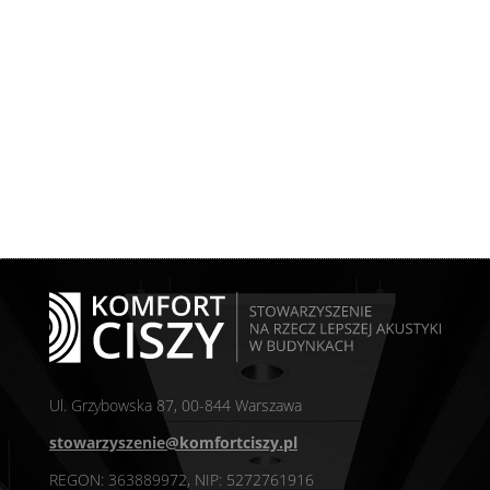
Ul. Grzybowska 87, 00-844 Warszawa
stowarzyszenie@komfortciszy.pl
REGON: 363889972, NIP: 5272761916