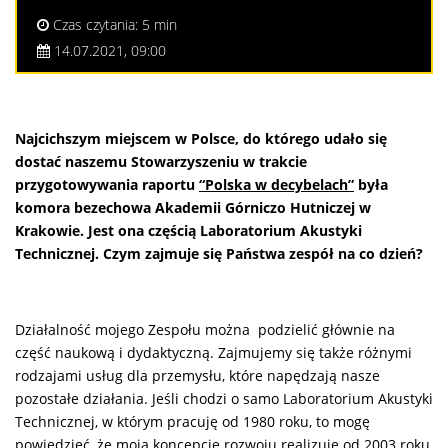
Czas czytania: 5 min
14.07.2021, 09:00
Najcichszym miejscem w Polsce, do którego udało się
dostać naszemu Stowarzyszeniu w trakcie
przygotowywania raportu
“Polska w decybelach”
była
komora bezechowa Akademii Górniczo Hutniczej w
Krakowie. Jest ona częścią Laboratorium Akustyki
Technicznej. Czym zajmuje się Państwa zespół na co dzień?
Działalność mojego Zespołu można podzielić głównie na
część naukową i dydaktyczną. Zajmujemy się także różnymi
rodzajami usług dla przemysłu, które napędzają nasze
pozostałe działania. Jeśli chodzi o samo Laboratorium Akustyki
Technicznej, w którym pracuję od 1980 roku, to mogę
powiedzieć, że moją koncepcję rozwoju realizuję od 2003 roku,