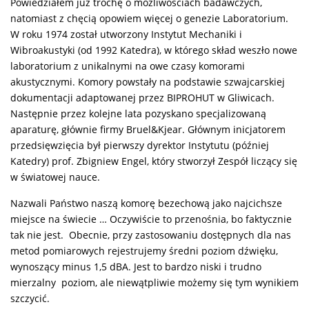
Powiedziałem już trochę o możliwościach badawczych,
natomiast z chęcią opowiem więcej o genezie Laboratorium.
W roku 1974 został utworzony Instytut Mechaniki i
Wibroakustyki (od 1992 Katedra), w którego skład weszło nowe
laboratorium z unikalnymi na owe czasy komorami
akustycznymi. Komory powstały na podstawie szwajcarskiej
dokumentacji adaptowanej przez BIPROHUT w Gliwicach.
Następnie przez kolejne lata pozyskano specjalizowaną
aparaturę, głównie firmy Bruel&Kjear. Głównym inicjatorem
przedsięwzięcia był pierwszy dyrektor Instytutu (później
Katedry) prof. Zbigniew Engel, który stworzył Zespół liczący się
w światowej nauce.
Nazwali Państwo naszą komorę bezechową jako najcichsze
miejsce na świecie … Oczywiście to przenośnia, bo faktycznie
tak nie jest. Obecnie, przy zastosowaniu dostępnych dla nas
metod pomiarowych rejestrujemy średni poziom dźwięku,
wynoszący minus 1,5 dBA. Jest to bardzo niski i trudno
mierzalny poziom, ale niewątpliwie możemy się tym wynikiem
szczycić.