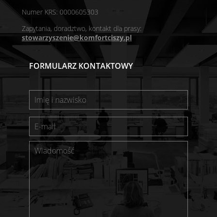
Numer KRS: 0000605303
Zapytania, doradztwo, kontakt dla prasy:
stowarzyszenie@komfortciszy.pl
FORMULARZ KONTAKTOWY