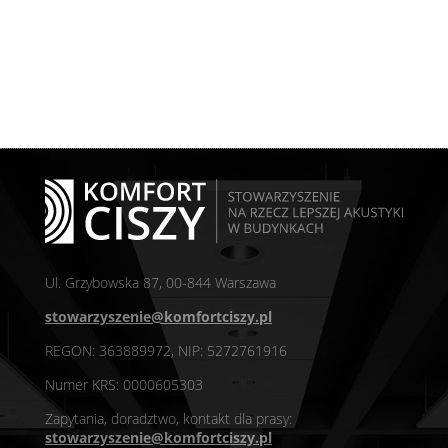
Ul. Grzybowska 87, 00-844 Warszawa
stowarzyszenie@komfortciszy.pl
REGON: 363889972, NIP: 5272761916
Numer KRS: 0000605303
Zapytania, doradztwo, kontakt dla prasy:
stowarzyszenie@komfortciszy.pl