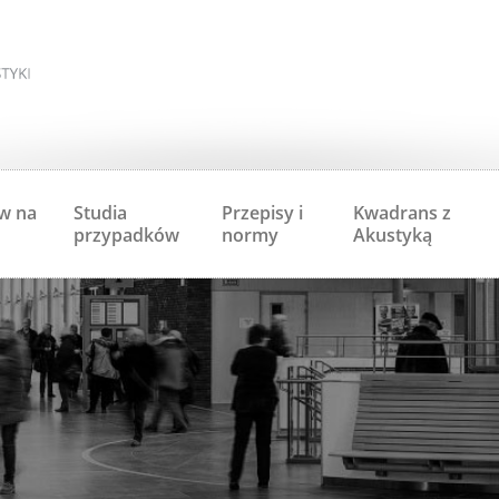
w na
Studia
Przepisy i
Kwadrans z
przypadków
normy
Akustyką