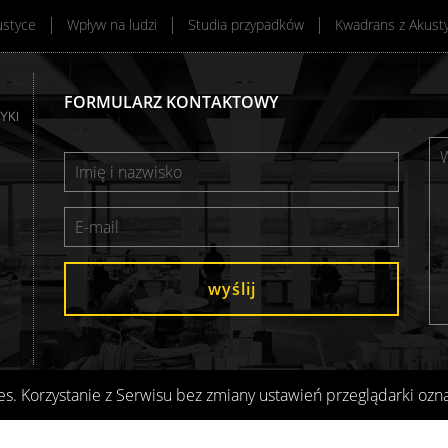
ustyce
Wpływ na ludzi
Studia przypadków
Kwadrans z Akust
FORMULARZ KONTAKTOWY
wyślij
es. Korzystanie z Serwisu bez zmiany ustawień przeglądarki ozn
Projekt i realizacja:
SilverCube