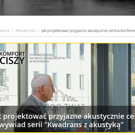
łówna
Aktualności
Jak projektować przyjazne akustycznie centra konferenc
k projektować przyjazne akustycznie cen
 wywiad serii "Kwadrans z akustyką"