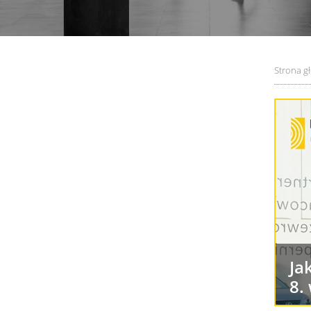
Strona g
Ja
8.