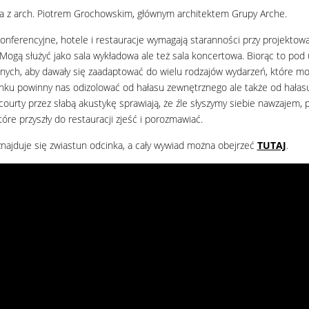
.12.2023, 10:52
 z arch. Piotrem Grochowskim, głównym architektem Grupy Arche.
onferencyjne, hotele i restauracje wymagają staranności przy projektow
 Mogą służyć jako sala wykładowa ale też sala koncertowa. Biorąc to po
nych, aby dawały się zaadaptować do wielu rodzajów wydarzeń, które mog
ku powinny nas odizolować od hałasu zewnętrznego ale także od hałasu od
courty przez słabą akustykę sprawiają, że źle słyszymy siebie nawzajem, 
tóre przyszły do restauracji zjeść i porozmawiać.
znajduje się zwiastun odcinka, a cały wywiad można obejrzeć
TUTAJ
.