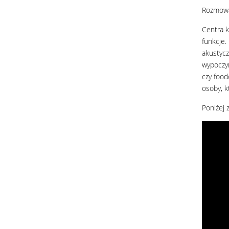
19
Rozmowa
Centra k
funkcje.
akustycz
wypoczyn
czy food
osoby, k
Poniżej 