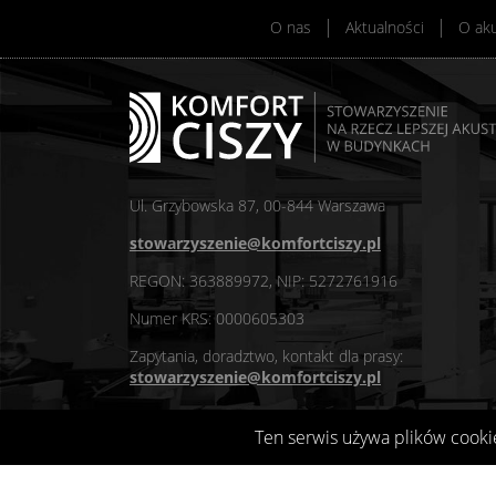
O nas
Aktualności
O ak
Ul. Grzybowska 87, 00-844 Warszawa
stowarzyszenie@komfortciszy.pl
REGON: 363889972, NIP: 5272761916
Numer KRS: 0000605303
Zapytania, doradztwo, kontakt dla prasy:
stowarzyszenie@komfortciszy.pl
Ten serwis używa plików cooki