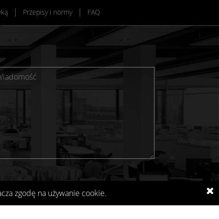
yką
Przepisy i normy
FAQ
acza zgodę na używanie cookie.