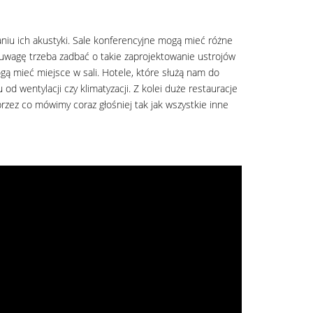
aniu ich akustyki. Sale konferencyjne mogą mieć różne
d uwagę trzeba zadbać o takie zaprojektowanie ustrojów
ą mieć miejsce w sali. Hotele, które służą nam do
 wentylacji czy klimatyzacji. Z kolei duże restauracje
przez co mówimy coraz głośniej tak jak wszystkie inne