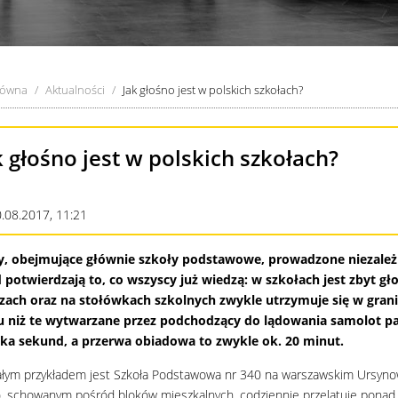
łówna
Aktualności
Jak głośno jest w polskich szkołach?
k głośno jest w polskich szkołach?
.08.2017, 11:21
, obejmujące głównie szkoły podstawowe, prowadzone niezależnie
 potwierdzają to, co wszyscy już wiedzą: w szkołach jest zbyt g
zach oraz na stołówkach szkolnych zwykle utrzymuje się w grani
 niż te wytwarzane przez podchodzący do lądowania samolot pas
lka sekund, a przerwa obiadowa to zwykle ok. 20 minut.
łym przykładem jest Szkoła Podstawowa nr 340 na warszawskim Ursynow
, schowanym pośród bloków mieszkalnych, codziennie przelatuje ponad s