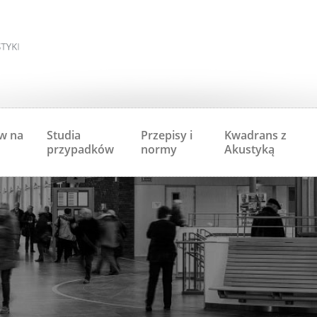
w na
Studia
Przepisy i
Kwadrans z
przypadków
normy
Akustyką