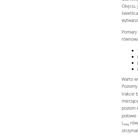
Okęciu. 
świetlic
wytwarza
Pomiary 
równowa
Warto ws
Poziomy 
trakcie 
mierzące
poziom e
połowie 
L
równ
Aeq
otrzyma