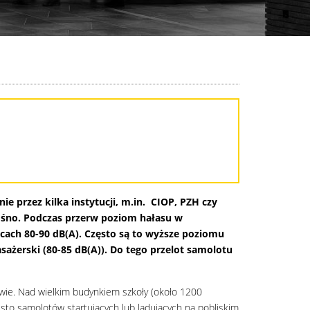
 przez kilka instytucji, m.in. CIOP, PZH czy
łośno. Podczas przerw poziom hałasu w
cach 80-90 dB(A). Często są to wyższe poziomu
ażerski (80-85 dB(A)). Do tego przelot samolotu
ie. Nad wielkim budynkiem szkoły (około 1200
to samolotów startujących lub lądujących na pobliskim