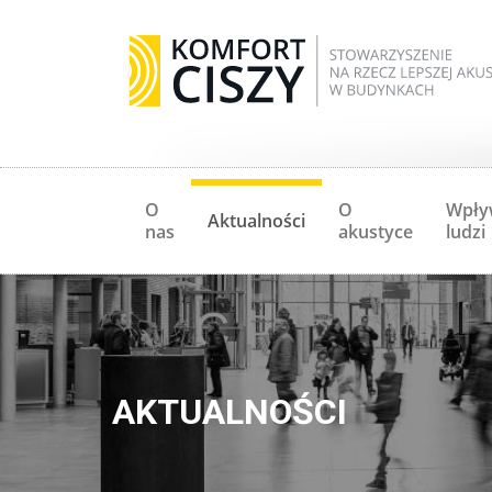
O
O
Wpły
Aktualności
nas
akustyce
ludzi
AKTUALNOŚCI