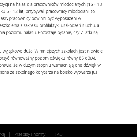
ozycji na hałas dla pracowników młodocianych (16 - 18
ku 6 - 12 lat, przybywali pracownicy młodociani, to
as!”, pracownicy powinni być wyposażeni w
eszkolenia z zakresu profilaktyki uszkodzeń słuchu, a
a poziomu hałasu. Pozostaje pytanie, czy 7-latki są
u wyjątkowo duża. W mniejszych szkołach jest niewiele
wytworzyć równoważny poziom dźwięku równy 85 dB(A).
sprawia, że w dużym stopniu wzmacniają one dźwięk w
iona ze szkolnego korytarza na boisko wytwarza już
yką
Przepisy i normy
FAQ