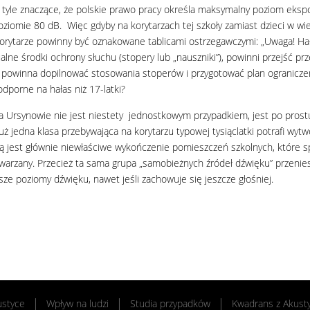
o tyle znaczące, że polskie prawo pracy określa maksymalny poziom eksp
poziomie 80 dB. Więc gdyby na korytarzach tej szkoły zamiast dzieci w wie
orytarze powinny być oznakowane tablicami ostrzegawczymi: „Uwaga! Hał
alne środki ochrony słuchu (stopery lub „nauszniki”), powinni przejść prz
 powinna dopilnować stosowania stoperów i przygotować plan ograniczeni
odporne na hałas niż 17-latki?
a Ursynowie nie jest niestety jednostkowym przypadkiem, jest po prost
 już jedna klasa przebywająca na korytarzu typowej tysiąclatki potrafi 
ą jest głównie niewłaściwe wykończenie pomieszczeń szkolnych, które 
warzany. Przecież ta sama grupa „samobieżnych źródeł dźwięku” przenies
sze poziomy dźwięku, nawet jeśli zachowuje się jeszcze głośniej.
ustyce
Wpływ na ludzi
Studia przypadków
Kwadrans z Akust