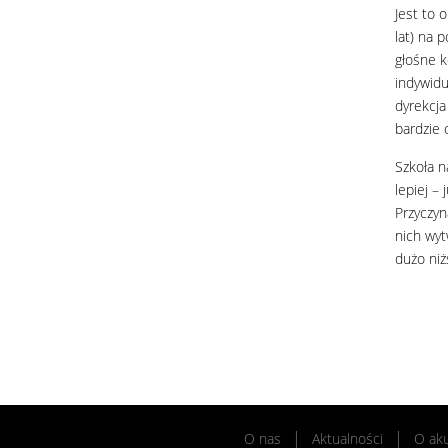
Jest to 
lat) na 
głośne k
indywidu
dyrekcja
bardzie 
Szkoła n
lepiej –
Przyczyn
nich wyt
dużo niż
O nas
Aktualności
O ak