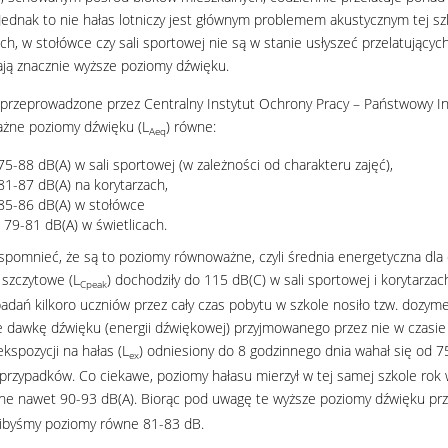
Jednak to nie hałas lotniczy jest głównym problemem akustycznym tej sz
ach, w stołówce czy sali sportowej nie są w stanie usłyszeć przelatując
ją znacznie wyższe poziomy dźwięku.
przeprowadzone przez Centralny Instytut Ochrony Pracy – Państwowy In
żne poziomy dźwięku (L
) równe:
Aeq
75-88 dB(A) w sali sportowej (w zależności od charakteru zajęć),
81-87 dB(A) na korytarzach,
85-86 dB(A) w stołówce
i 79-81 dB(A) w świetlicach.
pomnieć, że są to poziomy równoważne, czyli średnia energetyczna dla 
szczytowe (L
) dochodziły do 115 dB(C) w sali sportowej i korytarza
Cpeak
badań kilkoro uczniów przez cały czas pobytu w szkole nosiło tzw. dozyme
 dawkę dźwięku (energii dźwiękowej) przyjmowanego przez nie w czasie
kspozycji na hałas (L
) odniesiony do 8 godzinnego dnia wahał się od 
ex
przypadków. Co ciekawe, poziomy hałasu mierzył w tej samej szkole rok 
e nawet 90-93 dB(A). Biorąc pod uwagę te wyższe poziomy dźwięku przy 
libyśmy poziomy równe 81-83 dB.