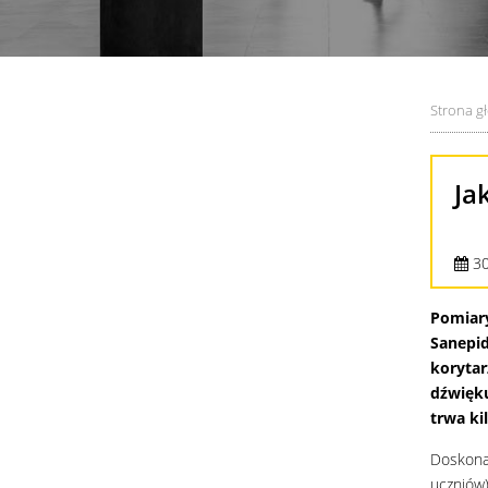
Strona g
Ja
30
Pomiary
Sanepid
korytar
dźwięku
trwa ki
Doskona
uczniów)