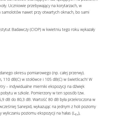
koły. Uczniowie przebywający na korytarzach, w
ych samolotów nawet przy otwartych oknach, bo sami
stytut Badawczy (CIOP) w kwietniu tego roku wykazały
danego okresu pomiarowego (np. całej przerwy).
ch, 110 dB(C) w stołówce i 105 dB(C) w świetlicach! W
try – indywidualne mierniki ekspozycji na dźwięk
 pobytu w szkole. Pomierzony w ten sposób tzw.
75,9 dB do 80,3 dB. Wartość 80 dB była przekroczona w
wcześniej Sanepid, wykazując na jednym z holi poziomy
wyliczaniu poziomu ekspozycji na hałas (L
),
Ex